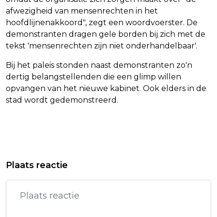
afwezigheid van mensenrechten in het
hoofdlijnenakkoord", zegt een woordvoerster. De
demonstranten dragen gele borden bij zich met de
tekst 'mensenrechten zijn niet onderhandelbaar'.
Bij het paleis stonden naast demonstranten zo'n
dertig belangstellenden die een glimp willen
opvangen van het nieuwe kabinet. Ook elders in de
stad wordt gedemonstreerd.
Vorig artikel
Volgend artikel
NIEUW CAO-BOD WERKGEVERS
GOLFER LUITEN SLEEPT NOC*NSF
Plaats reactie
METAAL NA REEKS STAKINGEN
VOOR DE RECHTER