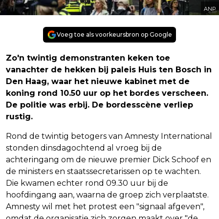
ANP
Voeg toe als voorkeursbron op Google
Zo'n twintig demonstranten keken toe
vanachter de hekken bij paleis Huis ten Bosch in
Den Haag, waar het nieuwe kabinet met de
koning rond 10.50 uur op het bordes verscheen.
De politie was erbij. De bordesscène verliep
rustig.
Rond de twintig betogers van Amnesty International
stonden dinsdagochtend al vroeg bij de
achteringang om de nieuwe premier Dick Schoof en
de ministers en staatssecretarissen op te wachten.
Die kwamen echter rond 09.30 uur bij de
hoofdingang aan, waarna de groep zich verplaatste.
Amnesty wil met het protest een "signaal afgeven",
omdat de organisatie zich zorgen maakt over "de