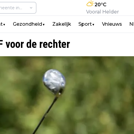
20
°C
Vooral Helder
t
Gezondheid
Zakelijk
Sport
Vnieuws
N
▼
▼
▼
 voor de rechter