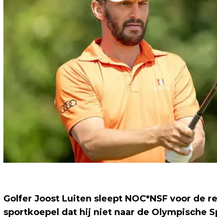
Golfer Joost Luiten sleept NOC*NSF voor de rec
sportkoepel dat hij niet naar de Olympische S