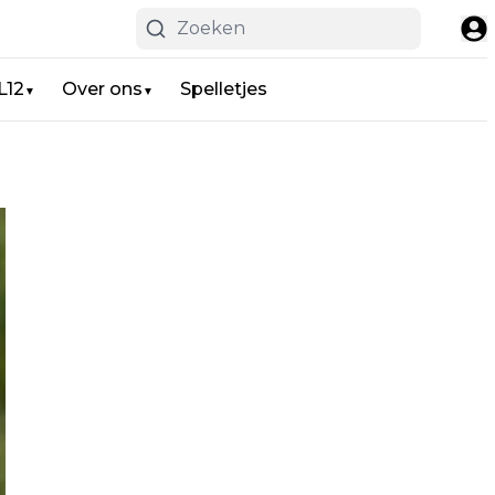
L12
Over ons
Spelletjes
▼
▼