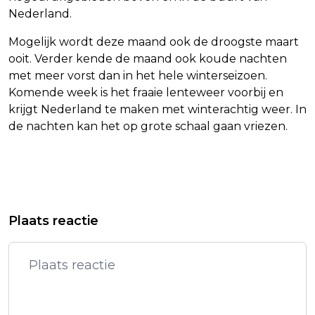
Nederland.
Mogelijk wordt deze maand ook de droogste maart
ooit. Verder kende de maand ook koude nachten
met meer vorst dan in het hele winterseizoen.
Komende week is het fraaie lenteweer voorbij en
krijgt Nederland te maken met winterachtig weer. In
de nachten kan het op grote schaal gaan vriezen.
Vorig artikel
Volgend artikel
ADYEN EN BESI AAN KOP IN LICHT
STAAT KRIJGT TIK OP VINGERS OVER
Plaats reactie
HOGERE AEX
UITSLUITEN VAKBONDEN