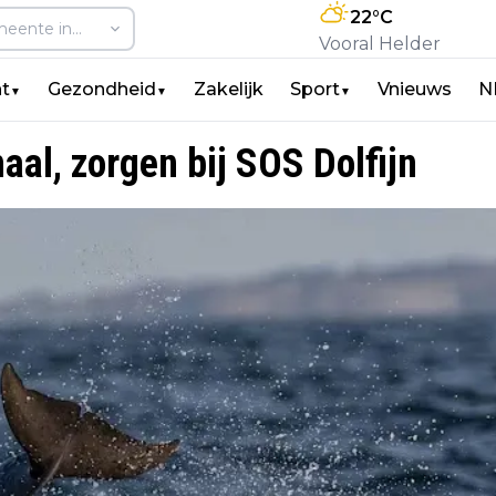
22
°C
Vooral Helder
t
Gezondheid
Zakelijk
Sport
Vnieuws
N
▼
▼
▼
aal, zorgen bij SOS Dolfijn