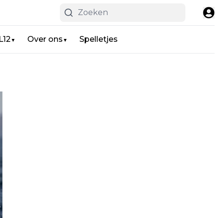
L12
Over ons
Spelletjes
▼
▼