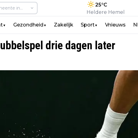
25
°C
Heldere Hemel
t
Gezondheid
Zakelijk
Sport
Vnieuws
N
▼
▼
▼
bbelspel drie dagen later