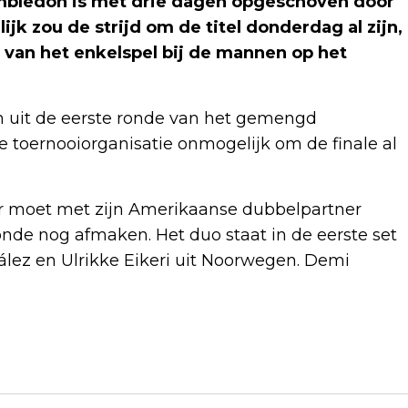
mbledon is met drie dagen opgeschoven door
ijk zou de strijd om de titel donderdag al zijn,
e van het enkelspel bij de mannen op het
den uit de eerste ronde van het gemengd
e toernooiorganisatie onmogelijk om de finale al
r moet met zijn Amerikaanse dubbelpartner
ronde nog afmaken. Het duo staat in de eerste set
lez en Ulrikke Eikeri uit Noorwegen. Demi
Volgend artikel
EERSTE KAMERVOORZITTER GRIJPT IN