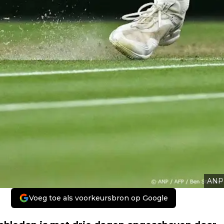
ANP
Voeg toe als voorkeursbron op Google