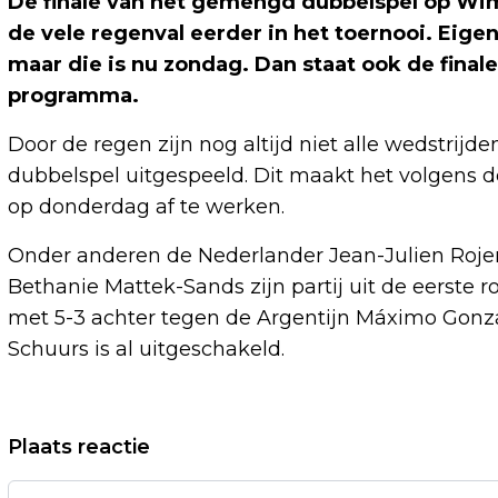
De finale van het gemengd dubbelspel op Wi
de vele regenval eerder in het toernooi. Eigenl
maar die is nu zondag. Dan staat ook de final
programma.
Door de regen zijn nog altijd niet alle wedstrij
dubbelspel uitgespeeld. Dit maakt het volgens d
op donderdag af te werken.
Onder anderen de Nederlander Jean-Julien Roje
Bethanie Mattek-Sands zijn partij uit de eerste 
met 5-3 achter tegen de Argentijn Máximo Gonzá
Schuurs is al uitgeschakeld.
Vorig artikel
Plaats reactie
DOLFIJN GEZIEN IN NOORDZEEKANAAL,