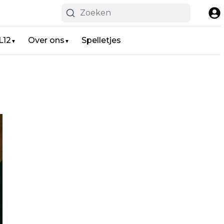
L12
Over ons
Spelletjes
▼
▼