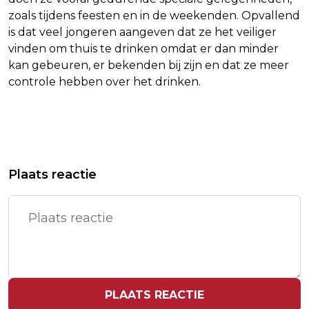
zoals tijdens feesten en in de weekenden. Opvallend
is dat veel jongeren aangeven dat ze het veiliger
vinden om thuis te drinken omdat er dan minder
kan gebeuren, er bekenden bij zijn en dat ze meer
controle hebben over het drinken.
Vorig artikel
Volgend artikel
DEZE GROENTE- EN FRUITSOORTEN
VOORLOPIGE HANDBALSELECTIE MET
Plaats reactie
HEBBEN DE MEESTE
20 SPELERS
VOEDINGSWAARDEN
PLAATS REACTIE