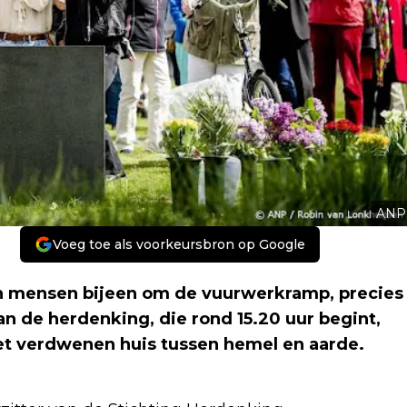
ANP
Voeg toe als voorkeursbron op Google
n mensen bijeen om de vuurwerkramp, precies
n de herdenking, die rond 15.20 uur begint,
t verdwenen huis tussen hemel en aarde.