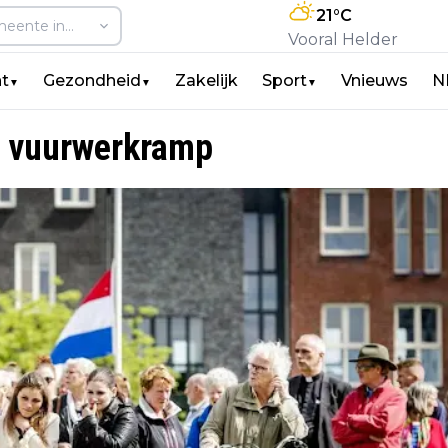
21
°C
Vooral Helder
t
Gezondheid
Zakelijk
Sport
Vnieuws
N
▼
▼
▼
ar vuurwerkramp