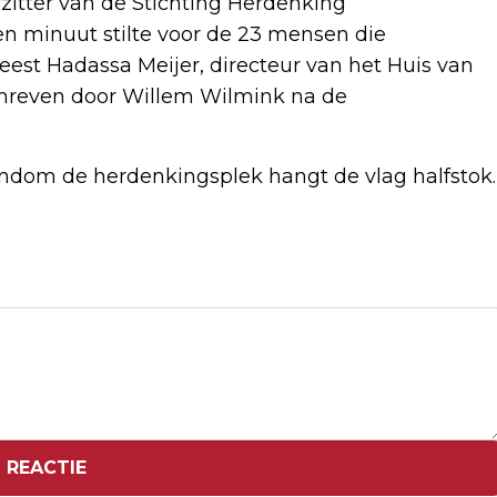
zitter van de Stichting Herdenking
n minuut stilte voor de 23 mensen die
est Hadassa Meijer, directeur van het Huis van
schreven door Willem Wilmink na de
ndom de herdenkingsplek hangt de vlag halfstok.
Volgend artikel
FNV STELT NIEUW TIJDELIJK BESTUUR
AAN NADAT VORIGE WAS
WEGGESTUURD
 REACTIE