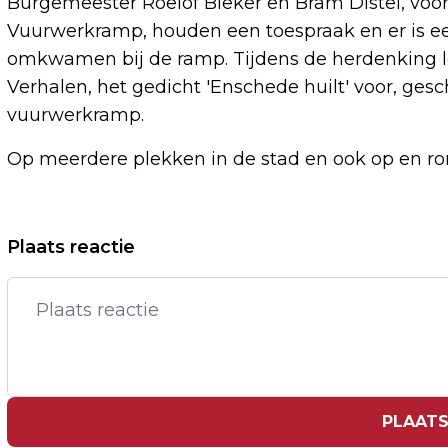
Burgemeester Roelof Bleker en Bram Distel, voor
Vuurwerkramp, houden een toespraak en er is ee
omkwamen bij de ramp. Tijdens de herdenking le
Verhalen, het gedicht 'Enschede huilt' voor, ge
vuurwerkramp.
Op meerdere plekken in de stad en ook op en ro
Vorig artikel
Plaats reactie
FORTUNA SITTARD UITGESLOTEN VAN
EUROPESE PLAY-OFFS DOOR
ONTBREKENDE UEFA-LICENTIE
PLAATS