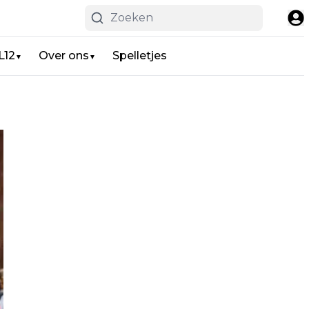
L12
Over ons
Spelletjes
▼
▼