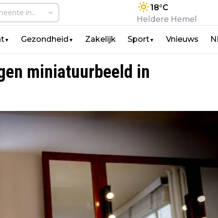
18
°C
Heldere Hemel
t
Gezondheid
Zakelijk
Sport
Vnieuws
N
▼
▼
▼
gen miniatuurbeeld in