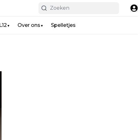
L12
Over ons
Spelletjes
▼
▼