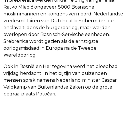
In Srebrenica werden onder leiding van generaal
Ratko Mladić ongeveer 8000 Bosnische
moslimmannen en -jongens vermoord. Nederlandse
vredesmilitairen van Dutchbat beschermden de
enclave tijdens de burgeroorlog, maar werden
overlopen door Bosnisch-Servische eenheden.
Srebrenica wordt gezien als de ernstigste
oorlogsmisdaad in Europa na de Tweede
Wereldoorlog.
Ook in Bosnië en Herzegovina werd het bloedbad
vrijdag herdacht. In het bijzijn van duizenden
mensen sprak namens Nederland minister Caspar
Veldkamp van Buitenlandse Zaken op de grote
begraafplaats Potočari.
Vorig artikel
Volgend artikel
KABINET IN BEROEP TEGEN