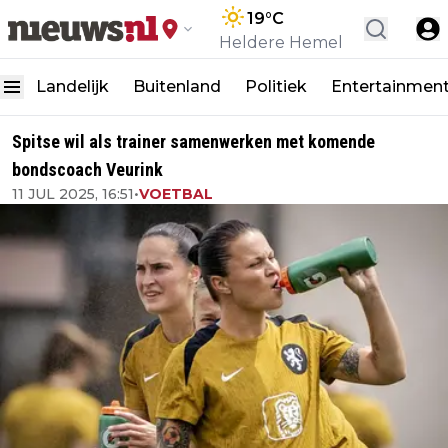
19
°C
Heldere Hemel
Landelijk
Buitenland
Politiek
Entertainmen
Spitse wil als trainer samenwerken met komende
bondscoach Veurink
11 JUL 2025, 16:51
•
VOETBAL