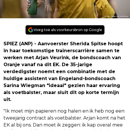
Voeg toe als voorkeursbron op Google
SPIEZ (ANP) - Aanvoerster Sherida Spitse hoopt
in haar toekomstige trainerscarrière samen te
werken met Arjan Veurink, de bondscoach van
Oranje vanaf na dit EK. De 35-jarige
verdedigster noemt een combinatie met de
huidige assistent van Engeland-bondscoach
Sarina Wiegman "ideaal" gezien haar ervaring
als voetbalster, maar sluit dit op korte termijn
uit.
"Ik moet mijn papieren nog halen en ik heb nog een
tweejarig contract als voetbalster. Arjan komt na het
EK al bij ons. Dan moet ik zeggen: ik kap overal mee