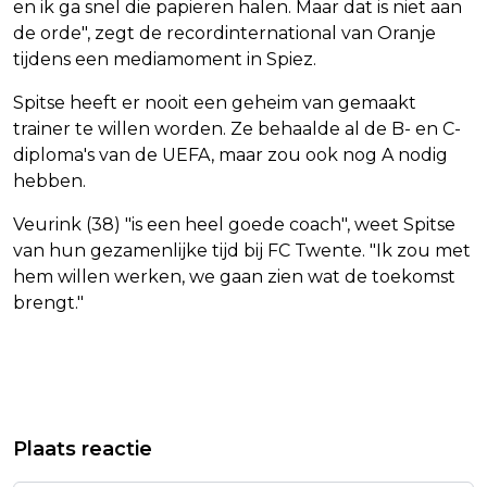
en ik ga snel die papieren halen. Maar dat is niet aan
de orde", zegt de recordinternational van Oranje
tijdens een mediamoment in Spiez.
Spitse heeft er nooit een geheim van gemaakt
trainer te willen worden. Ze behaalde al de B- en C-
diploma's van de UEFA, maar zou ook nog A nodig
hebben.
Veurink (38) "is een heel goede coach", weet Spitse
van hun gezamenlijke tijd bij FC Twente. "Ik zou met
hem willen werken, we gaan zien wat de toekomst
brengt."
Vorig artikel
Volgend artikel
HONDERDEN MENSEN HERDENKEN IN
VAN DER POEL HAD NIET DE
Plaats reactie
DEN HAAG MASSAMOORD
ALLERBESTE BENEN OM HET GEEL TE