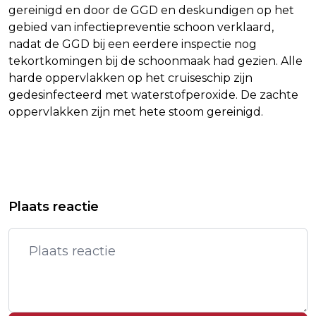
gereinigd en door de GGD en deskundigen op het
gebied van infectiepreventie schoon verklaard,
nadat de GGD bij een eerdere inspectie nog
tekortkomingen bij de schoonmaak had gezien. Alle
harde oppervlakken op het cruiseschip zijn
gedesinfecteerd met waterstofperoxide. De zachte
oppervlakken zijn met hete stoom gereinigd.
Vorig artikel
Volgend artikel
19-JARIGE VERDACHTE DODELIJK
NIALL HORAN VOOR DERDE KEER OP
Plaats reactie
ONGEVAL IN ZEELAND LANGER VAST
NUMMER 1 IN ALBUM TOP 100