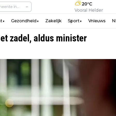
20
°C
Vooral Helder
t
Gezondheid
Zakelijk
Sport
Vnieuws
N
▼
▼
▼
het zadel, aldus minister