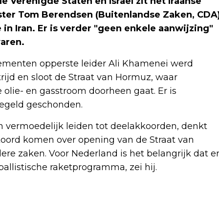
 Verenigde Staten en Israël zit het Iraanse
nister Tom Berendsen (Buitenlandse Zaken, CDA
n Iran. Er is verder "geen enkele aanwijzing"
aren.
dementen opperste leider Ali Khamenei werd
trijd en sloot de Straat van Hormuz, waar
olie- en gasstroom doorheen gaat. Er is
eregeld geschonden.
n vermoedelijk leiden tot deelakkoorden, denkt
kkoord komen over opening van de Straat van
re zaken. Voor Nederland is het belangrijk dat e
allistische raketprogramma, zei hij.
Volgend artikel