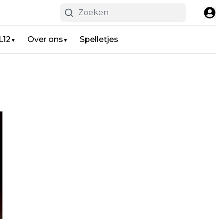
L12
Over ons
Spelletjes
▼
▼