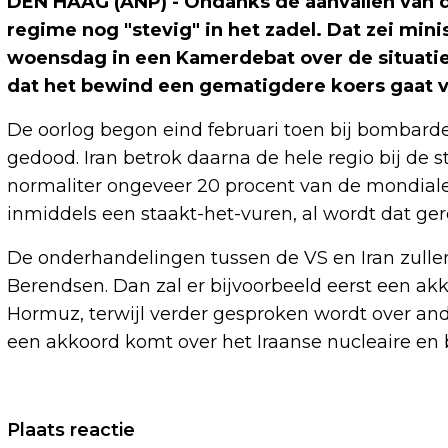
DEN HAAG (ANP) - Ondanks de aanvallen van de
regime nog "stevig" in het zadel. Dat zei mi
woensdag in een Kamerdebat over de situatie i
dat het bewind een gematigdere koers gaat v
De oorlog begon eind februari toen bij bombar
gedood. Iran betrok daarna de hele regio bij de s
normaliter ongeveer 20 procent van de mondiale 
inmiddels een staakt-het-vuren, al wordt dat g
De onderhandelingen tussen de VS en Iran zulle
Berendsen. Dan zal er bijvoorbeeld eerst een a
Hormuz, terwijl verder gesproken wordt over ande
een akkoord komt over het Iraanse nucleaire en b
Vorig artikel
Plaats reactie