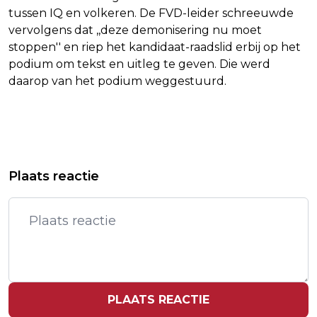
tussen IQ en volkeren. De FVD-leider schreeuwde
vervolgens dat ,,deze demonisering nu moet
stoppen'' en riep het kandidaat-raadslid erbij op het
podium om tekst en uitleg te geven. Die werd
daarop van het podium weggestuurd.
Vorig artikel
Volgend artikel
HULP VOOR OVERSTEKENDE
WALL STREET IN DE PLUS NA
Plaats reactie
CARNAVALSVIERDERS
GRILLIGE HANDEL
PLAATS REACTIE