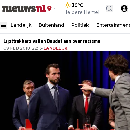
30
°C
Heldere Hemel
Landelijk
Buitenland
Politiek
Entertainmen
Lijsttrekkers vallen Baudet aan over racisme
09 FEB 2018, 22:15
•
LANDELIJK