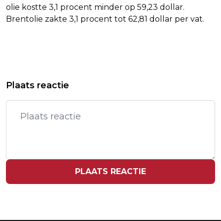
olie kostte 3,1 procent minder op 59,23 dollar.
Brentolie zakte 3,1 procent tot 62,81 dollar per vat.
Vorig artikel
Volgend artikel
LIJSTTREKKERS VALLEN BAUDET AAN
PHILIPS STOPT PRODUCTIE IN
Plaats reactie
OVER RACISME
CLEVELAND
PLAATS REACTIE