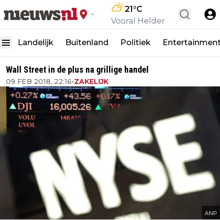
21
°C
Vooral Helder
Landelijk
Buitenland
Politiek
Entertainmen
Wall Street in de plus na grillige handel
09 FEB 2018, 22:16
•
ZAKELIJK
ANP