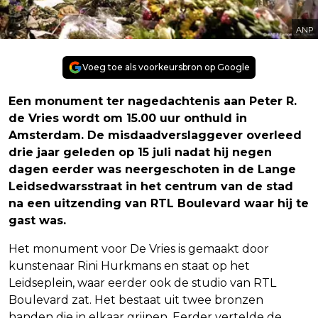
ANP
Voeg toe als voorkeursbron op Google
Een monument ter nagedachtenis aan Peter R.
de Vries wordt om 15.00 uur onthuld in
Amsterdam. De misdaadverslaggever overleed
drie jaar geleden op 15 juli nadat hij negen
dagen eerder was neergeschoten in de Lange
Leidsedwarsstraat in het centrum van de stad
na een uitzending van RTL Boulevard waar hij te
gast was.
Het monument voor De Vries is gemaakt door
kunstenaar Rini Hurkmans en staat op het
Leidseplein, waar eerder ook de studio van RTL
Boulevard zat. Het bestaat uit twee bronzen
handen die in elkaar grijpen. Eerder vertelde de