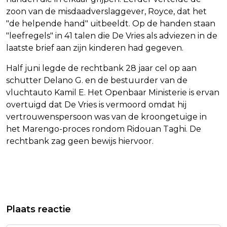
zoon van de misdaadverslaggever, Royce, dat het
"de helpende hand" uitbeeldt. Op de handen staan
"leefregels" in 41 talen die De Vries als adviezen in de
laatste brief aan zijn kinderen had gegeven.
Half juni legde de rechtbank 28 jaar cel op aan
schutter Delano G. en de bestuurder van de
vluchtauto Kamil E. Het Openbaar Ministerie is ervan
overtuigd dat De Vries is vermoord omdat hij
vertrouwenspersoon was van de kroongetuige in
het Marengo-proces rondom Ridouan Taghi. De
rechtbank zag geen bewijs hiervoor.
Vorig artikel
Volgend artikel
ZEER GROTE BRAND IN ARRIVA-PAND
CHINESE ECONOMIE GROEIT MINDER
Plaats reactie
AAN KORVETWEG IN MAASTRICHT
HARD DAN VERWACHT