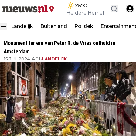
25
°C
Heldere Hemel
Landelijk
Buitenland
Politiek
Entertainmen
Monument ter ere van Peter R. de Vries onthuld in
Amsterdam
15 JUL 2024, 4:01
•
LANDELIJK