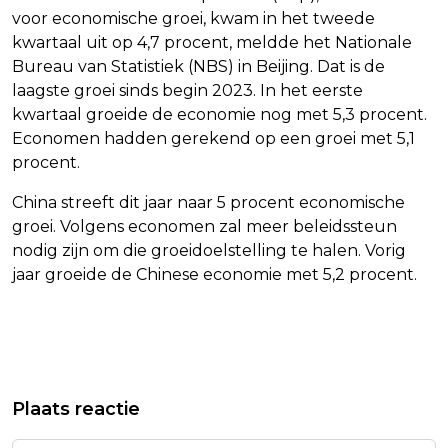
voor economische groei, kwam in het tweede
kwartaal uit op 4,7 procent, meldde het Nationale
Bureau van Statistiek (NBS) in Beijing. Dat is de
laagste groei sinds begin 2023. In het eerste
kwartaal groeide de economie nog met 5,3 procent.
Economen hadden gerekend op een groei met 5,1
procent.
China streeft dit jaar naar 5 procent economische
groei. Volgens economen zal meer beleidssteun
nodig zijn om die groeidoelstelling te halen. Vorig
jaar groeide de Chinese economie met 5,2 procent.
Vorig artikel
Volgend artikel
MONUMENT TER ERE VAN PETER R. DE
NEDERLANDSE EXPORT KRIMPT WEER
Plaats reactie
VRIES ONTHULD IN AMSTERDAM
NA KORTE OPLEVING