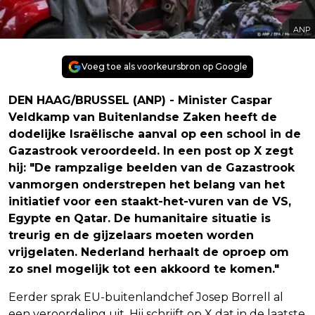
ANP
Voeg toe als voorkeursbron op Google
DEN HAAG/BRUSSEL (ANP) - Minister Caspar
Veldkamp van Buitenlandse Zaken heeft de
dodelijke Israëlische aanval op een school in de
Gazastrook veroordeeld. In een post op X zegt
hij: "De rampzalige beelden van de Gazastrook
vanmorgen onderstrepen het belang van het
initiatief voor een staakt-het-vuren van de VS,
Egypte en Qatar. De humanitaire situatie is
treurig en de gijzelaars moeten worden
vrijgelaten. Nederland herhaalt de oproep om
zo snel mogelijk tot een akkoord te komen."
Eerder sprak EU-buitenlandchef Josep Borrell al
een veroordeling uit. Hij schrijft op X dat in de laatste