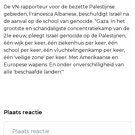
De VN-rapporteur voor de bezette Palestijnse
gebieden, Francesca Albanese, beschuldigt Israël na
de aanval op de school van genocide. "Gaza: In het
grootste en schandaligste concentratiekamp van de
21e eeuw, pleegt Israël genocide op de Palestijnen,
één wijk per keer, één ziekenhuis per keer, één
school per keer, één vluchtelingenkamp per keer,
één 'veilige zone' per keer. Met Amerikaanse en
Europese wapens. En onder onverschilligheid van
alle 'beschaafde landen'."
Vorig artikel
Volgend artikel
DRIE DUITSE OPENWATERZWEMMERS
NOORSE HANDBALSTERS OLYMPISCH
Plaats reactie
ZIEK NA WEDSTRIJD IN SEINE
KAMPIOEN NA ZEGE OP FRANKRIJK