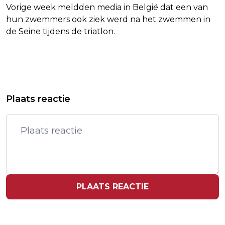
Vorige week meldden media in België dat een van
hun zwemmers ook ziek werd na het zwemmen in
de Seine tijdens de triatlon.
Vorig artikel
Volgend artikel
21 LICHAMEN GEBORGEN NA
NEDERLAND VEROORDEELT DODELIJKE
Plaats reactie
VLIEGTUIGCRASH IN BRAZILIË
AANVAL OP SCHOOL IN GAZA
PLAATS REACTIE