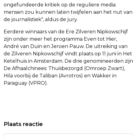
ongefundeerde kritiek op de reguliere media
mensen zou kunnen laten twijfelen aan het nut van
de journalistiek", aldus de jury.
Eerdere winnaars van de Ere Zilveren Nipkowschijf
zijn onder meer het programma Even tot Hier,
André van Duin en Jeroen Pauw. De uitreiking van
de Zilveren Nipkowschijf vindt plaats op 11 juni in Het
Ketelhuis in Amsterdam. De drie genomineerden zijn
De Afhaalchinees: Thuisbezorgd (Omroep Zwart),
Hila voorbij de Taliban (Avrotros) en Wakker in
Paraguay (VPRO).
Vorig artikel
Volgend artikel
OPVARENDEN GAAN VAN BOORD BIJ
IRENE MOORS BUITENGEWOON
Plaats reactie
AANGEMEERDE HONDIUS
AMBTENAAR BIJ TROUWMARATHON