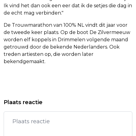
Ik vind het dan ook een eer dat ik de setjes die dag in
de echt mag verbinden."
De Trouwmarathon van 100% NL vindt dit jaar voor
de tweede keer plaats. Op de boot De Zilvermeeuw
worden elf koppels in Drimmelen volgende maand
getrouwd door de bekende Nederlanders. Ook
treden artiesten op, die worden later
bekendgemaakt.
Vorig artikel
Volgend artikel
NOS JEUGDJOURNAAL WINT ERE
ZELENSKY OVER AFLOPEND STAAKT-
Plaats reactie
ZILVEREN NIPKOWSCHIJF
HET-VUREN: NIET STIL AAN HET
FRONT