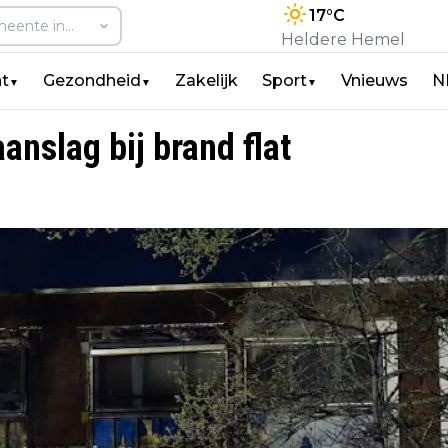
17
°C
Heldere Hemel
t
Gezondheid
Zakelijk
Sport
Vnieuws
N
▼
▼
▼
anslag bij brand flat