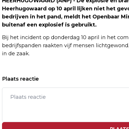
HEERHUGOWAARD (ANP) - De explosie en bran
Heerhugowaard op 10 april lijken niet het ge
bedrijven in het pand, meldt het Openbaar Min
buitenaf een explosief is gebruikt.
Bij het incident op donderdag 10 april in het c
bedrijfspanden raakten vijf mensen lichtgewond. 
in de zaak.
Vorig artikel
Plaats reactie
PROVINCIES STELLEN NA EERDER
UITSTEL NIEUW WOLVENPLAN VAST