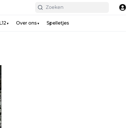
L12
Over ons
Spelletjes
▼
▼