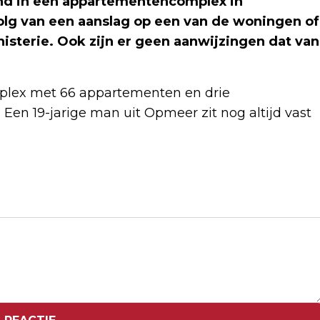
d in een appartementencomplex in
volg van een aanslag op een van de woningen of
isterie. Ook zijn er geen aanwijzingen dat van
omplex met 66 appartementen en drie
Een 19-jarige man uit Opmeer zit nog altijd vast
Volgend artikel
‘REMONTADA’ BLIJFT UIT VOOR REAL
MADRID: TIMBER EN ARSENAL NAAR
HALVE FINALE CHAMPIONS LEAGUE