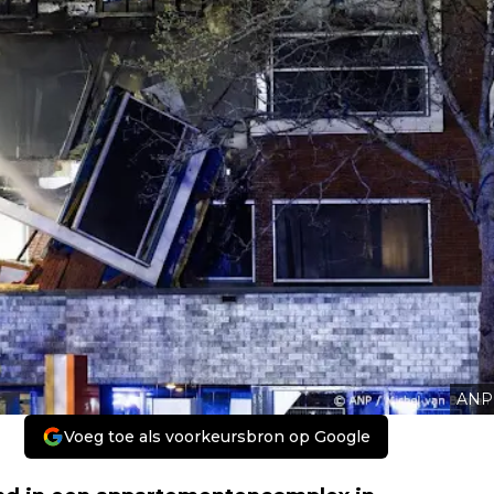
ANP
Voeg toe als voorkeursbron op Google