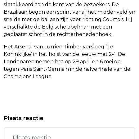
slotakkoord aan de kant van de bezoekers. De
Braziliaan begon een sprint vanaf het middenveld en
snelde met de bal aan zijn voet richting Courtois. Hij
verschalkte de Belgische doelman met een
geplaatst schot in de rechterbenedenhoek.
Het Arsenal van Jurriën Timber versloeg ‘de
Koninklijke’ in het holst van de leeuw met 2-1. De
Londenaren nemen het op 29 april en 6 mei op
tegen Paris Saint-Germain in de halve finale van de
Champions League.
Vorig artikel
Volgend artikel
OM: GEEN AANWIJZINGEN VOOR
ZUID-HOLLAND SLUIT PROVINCIEHUIS
Plaats reactie
AANSLAG BIJ BRAND FLAT
IN DEN HAAG TIJDENS NAVO-TOP
HEERHUGOWAARD