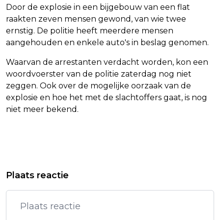
Door de explosie in een bijgebouw van een flat
raakten zeven mensen gewond, van wie twee
ernstig. De politie heeft meerdere mensen
aangehouden en enkele auto's in beslag genomen.
Waarvan de arrestanten verdacht worden, kon een
woordvoerster van de politie zaterdag nog niet
zeggen. Ook over de mogelijke oorzaak van de
explosie en hoe het met de slachtoffers gaat, is nog
niet meer bekend.
Vorig artikel
Volgend artikel
DUITSE CENTRALEBANKPRESIDENT:
ARENDS EN PEL WINNEN VOOR HET
Plaats reactie
PRIJZEN KUNNEN LANGER HOOG
EERST DUBBELSPEL IN ROSMALEN
BLIJVEN