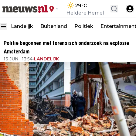
29
°C
Heldere Hemel
Landelijk
Buitenland
Politiek
Entertainmen
Politie begonnen met forensisch onderzoek na explosie
Amsterdam
13 JUN , 13:54
•
LANDELIJK