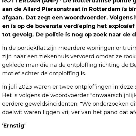
ROTTERDAM (ANP) - De Rotterdamse politie gaa
aan de Allard Piersonstraat in Rotterdam is b
afgaan. Dat zegt een woordvoerder. Volgens 
en is op de bovenste verdieping het explosief
tot gevolg. De politie is nog op zoek naar de 
In de portiekflat zijn meerdere woningen ontr
zijn naar een ziekenhuis vervoerd omdat ze roo
geklede man die na de ontploffing richting de B
motief achter de ontploffing is.
In juli 2023 waren er twee ontploffingen in dez
Het is volgens de woordvoerder "onwaarschijnlij
eerdere geweldsincidenten. "We onderzoeken dit
doelwit waren liggen vrij ver van het pand dat af
'Ernstig'