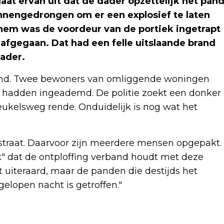
t ervan uit dat de dader opzettelijk het pan
innengedrongen om er een explosief te laten
hem was de voordeur van de portiek ingetrapt
 afgegaan. Dat had een felle uitslaande brand
dader.
uimd. Twee bewoners van omliggende woningen
k hadden ingeademd. De politie zoekt een donker
eukelsweg rende. Onduidelijk is nog wat het
e straat. Daarvoor zijn meerdere mensen opgepakt.
k" dat de ontploffing verband houdt met deze
 uiteraard, maar de panden die destijds het
gelopen nacht is getroffen."