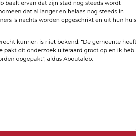
aalt ervan dat zijn stad nog steeds wordt
enomeen dat al langer en helaas nog steeds in
ners 's nachts worden opgeschrikt en uit hun hui
erecht kunnen is niet bekend. "De gemeente heef
e pakt dit onderzoek uiteraard groot op en ik heb
worden opgepakt", aldus Aboutaleb.
Volgend artikel
BMW SOMBERDER OVER RESULTATEN
DOOR DEFECT REMSYSTEEM