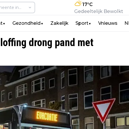
17
°C
Gedeeltelijk Bewolkt
t
Gezondheid
Zakelijk
Sport
Vnieuws
N
▼
▼
▼
ploffing drong pand met