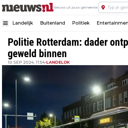
Nieuws uit jouw gemeente:
Landelijk
Buitenland
Politiek
Entertainmen
Politie Rotterdam: dader ont
geweld binnen
10 SEP 2024, 11:54
•
LANDELIJK