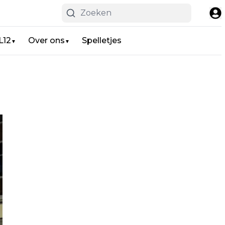
L12
Over ons
Spelletjes
▼
▼