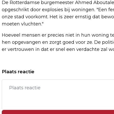
De Rotterdamse burgemeester Ahmed Aboutaleb b
opgeschrikt door explosies bij woningen. "Een f
onze stad voorkomt. Het is zeer ernstig dat bewo
moeten vluchten."
Hoeveel mensen er precies niet in hun woning t
hen opgevangen en zorgt goed voor ze. De politi
er vertrouwen in dat er snel een verdachte zal 
Vorig artikel
Plaats reactie
VOORMALIGE NOORD-IERSE DUP-LEIDER
ONTKENT SCHULD IN ZEDENZAAK