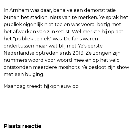
In Arnhem was daar, behalve een demonstratie
buiten het stadion, niets van te merken. Ye sprak het
publiek eigenlijk niet toe en was vooral bezig met
het afwerken van zijn setlist. Wel merkte hij op dat
het "publiek te gek" was. De fans waren
ondertussen maar wat blij met Ye's eerste
Nederlandse optreden sinds 2013. Ze zongen zijn
nummers woord voor woord mee en op het veld
ontstonden meerdere moshpits. Ye besloot zijn show
met een buiging.
Maandag treedt hij opnieuw op.
Vorig artikel
Volgend artikel
ZOEKACTIE NAAR VERMISTE MAN
KAAPVERDIË WINT LAATSTE TEST IN
Plaats reactie
VELUWE STILGELEGD OM AANWEZIGE