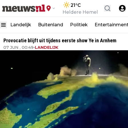
21
°C
Heldere Hemel
Landelijk
Buitenland
Politiek
Entertainmen
Provocatie blijft uit tijdens eerste show Ye in Arnhem
07 JUN , 00:49
•
LANDELIJK