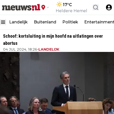
17
°C
Heldere Hemel
Landelijk
Buitenland
Politiek
Entertainmen
Schoof: kortsluiting in mijn hoofd na uitlatingen over
abortus
04 JUL 2024, 18:26
•
LANDELIJK