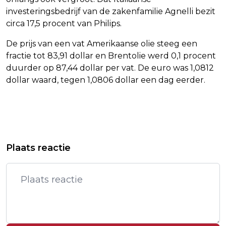
investeringsbedrijf van de zakenfamilie Agnelli bezit
circa 17,5 procent van Philips.
De prijs van een vat Amerikaanse olie steeg een
fractie tot 83,91 dollar en Brentolie werd 0,1 procent
duurder op 87,44 dollar per vat. De euro was 1,0812
dollar waard, tegen 1,0806 dollar een dag eerder.
Vorig artikel
Volgend artikel
DJOKOVIC HEEFT VIER SETS NODIG
SCHOOF: KORTSLUITING IN MIJN
Plaats reactie
TEGEN NUMMER 277 VAN DE WERELD
HOOFD NA UITLATINGEN OVER
ABORTUS