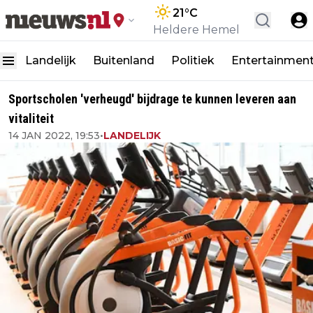
21
°C
Heldere Hemel
Landelijk
Buitenland
Politiek
Entertainmen
Sportscholen 'verheugd' bijdrage te kunnen leveren aan
vitaliteit
14 JAN 2022, 19:53
•
LANDELIJK