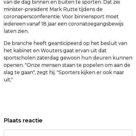
van de dag binnen en buiten te sporten. Dat zei
minister-president Mark Rutte tijdens de
coronapersconferentie. Voor binnensport moet
iedereen vanaf 18 jaar een coronatoegangsbewijs
laten zien.
De branche heeft geanticipeerd op het besluit van
het kabinet en Wouters gaat ervan uit dat
sportscholen zaterdag gewoon hun deuren kunnen
openen. "Onze mensen staan te popelen om aan de
slag te gaan", zegt hij. "Sporters kijken er ook naar
uit."
Vorig artikel
Volgend artikel
GOOGLE BESCHULDIGD VAN
RUTTE IS ERVAN OVERTUIGD DAT
Plaats reactie
MISLEIDEN ADVERTEERDERS EN
STRENGE LOCKDOWN NODIG WAS
UITGEVERS