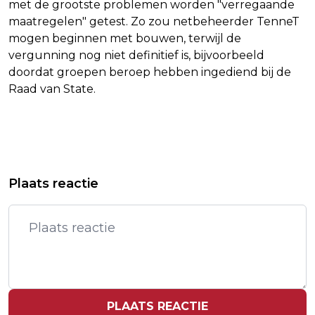
met de grootste problemen worden "verregaande
maatregelen" getest. Zo zou netbeheerder TenneT
mogen beginnen met bouwen, terwijl de
vergunning nog niet definitief is, bijvoorbeeld
doordat groepen beroep hebben ingediend bij de
Raad van State.
Vorig artikel
Volgend artikel
ECB BESLUIT VERDER TE GAAN MET
WAT DOET EEN UITVAARTVERZORGER
Plaats reactie
VOORBEREIDINGEN DIGITALE EURO
OF BEGRAFENISONDERNEMER?
PLAATS REACTIE