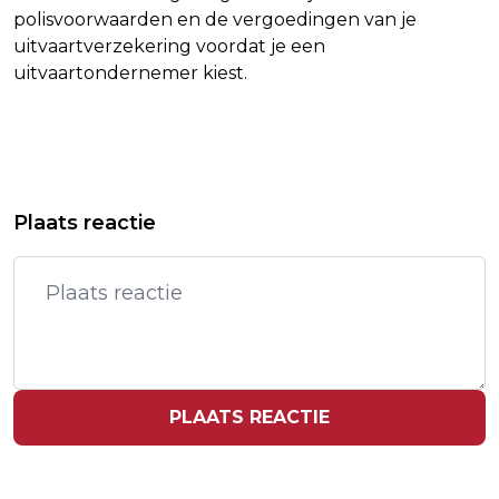
polisvoorwaarden en de vergoedingen van je
uitvaartverzekering voordat je een
uitvaartondernemer kiest.
Vorig artikel
Volgend artikel
STROOMNET OVERAL ZO GOED ALS
CHIPBEDRIJVEN VERLIEZEN FLINK OP
Plaats reactie
VOL, MAATREGELEN TEGEN UITVAL
BEURS NA KWARTAALCIJFERS ASML
PLAATS REACTIE