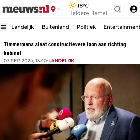
18
°C
Heldere Hemel
Landelijk
Buitenland
Politiek
Entertainmen
Timmermans slaat constructievere toon aan richting
kabinet
03 SEP 2024, 13:40
•
LANDELIJK