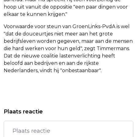
hoop uit vanuit de oppositie "een paar dingen voor
elkaar te kunnen krijgen."
Voorwaarde voor steun van GroenLinks-PvdA is wel
"dat de douceurtjes niet meer aan het grote
bedrijfsleven worden gegeven, maar aan de mensen
die hard werken voor hun geld", zegt Timmermans.
Dat de nieuwe coalitie lastenverlichting heeft
beloofd aan bedrijven en aan de rijkste
Nederlanders, vindt hij "onbestaanbaar".
Vorig artikel
Volgend artikel
DE REUVER STOPT ALS SCRIBA VAN
BOEING DAALT OP LAGER WALL
Plaats reactie
DE PROTESTANTSE KERK IN
STREET NA VERKOOPADVIES
NEDERLAND