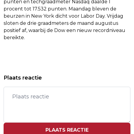
punten en techgraadmeter Nasdaq daalde 1
procent tot 17.532 punten. Maandag bleven de
beurzen in New York dicht voor Labor Day. Vrijdag
sloten de drie graadmeters de maand augustus
positief af, waarbij de Dow een nieuw recordniveau
bereikte.
Vorig artikel
Volgend artikel
TIMMERMANS SLAAT
AANTAL DODEN EN GEWONDEN DOOR
Plaats reactie
CONSTRUCTIEVERE TOON AAN
RAKETAANVAL OP POLTAVA LOOPT
RICHTING KABINET
OP
PLAATS REACTIE