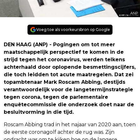
ANP
Voeg toe als voorkeursbron op Google
DEN HAAG (ANP) - Pogingen om tot meer
maatschappelijk perspectief te komen in de
strijd tegen het coronavirus, werden telkens
achterhaald door oplopende besmettingscijfers,
die toch leidden tot acute maatregelen. Dat zei
topambtenaar Mark Roscam Abbing, destijds
verantwoordelijk voor de langetermijnstrategie
tegen corona, tegen de parlementaire
enquêtecommissie die onderzoek doet naar de
besluitvorming in die tijd.
Roscam Abbing trad in het najaar van 2020 aan, toen
de eerste coronagolf achter de rug was. Zijn
opdracht was om te kijken hoe op de langere