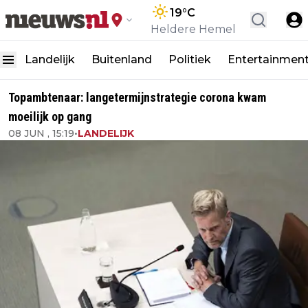
19
°C
Heldere Hemel
Landelijk
Buitenland
Politiek
Entertainmen
Topambtenaar: langetermijnstrategie corona kwam
moeilijk op gang
08 JUN , 15:19
•
LANDELIJK