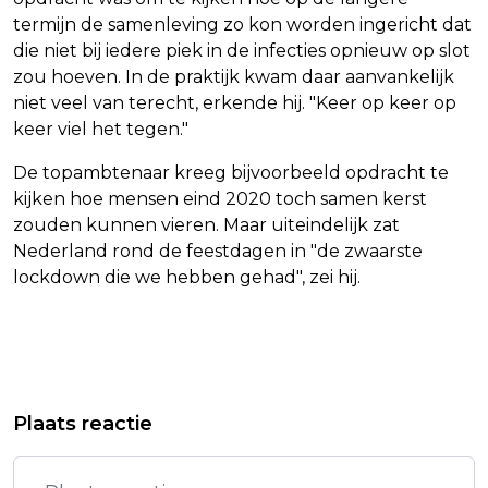
termijn de samenleving zo kon worden ingericht dat
die niet bij iedere piek in de infecties opnieuw op slot
zou hoeven. In de praktijk kwam daar aanvankelijk
niet veel van terecht, erkende hij. "Keer op keer op
keer viel het tegen."
De topambtenaar kreeg bijvoorbeeld opdracht te
kijken hoe mensen eind 2020 toch samen kerst
zouden kunnen vieren. Maar uiteindelijk zat
Nederland rond de feestdagen in "de zwaarste
lockdown die we hebben gehad", zei hij.
Vorig artikel
Volgend artikel
HAAKON TOCH NIET BIJ WEDSTRIJD
TOPAMBTENAAR:
Plaats reactie
NOORSE VOETBALSTERS
LANGETERMIJNSTRATEGIE CORONA