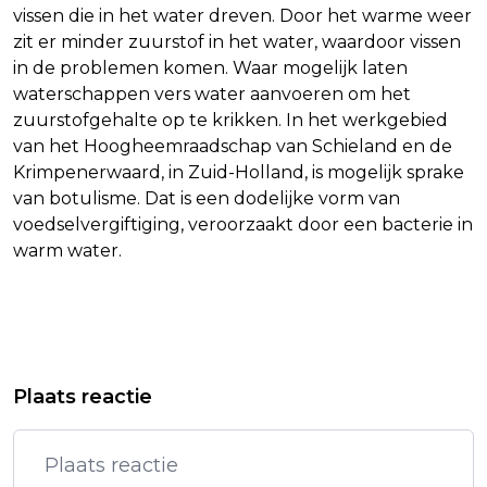
vissen die in het water dreven. Door het warme weer
zit er minder zuurstof in het water, waardoor vissen
in de problemen komen. Waar mogelijk laten
waterschappen vers water aanvoeren om het
zuurstofgehalte op te krikken. In het werkgebied
van het Hoogheemraadschap van Schieland en de
Krimpenerwaard, in Zuid-Holland, is mogelijk sprake
van botulisme. Dat is een dodelijke vorm van
voedselvergiftiging, veroorzaakt door een bacterie in
warm water.
Vorig artikel
Volgend artikel
JORDAANSE PRINSES IMAN IN
LICHAAM ALI KHAMENEI
Plaats reactie
VERWACHTING VAN TWEEDE KINDJE
AANGEKOMEN IN MASHHAD VOOR
BEGRAFENIS