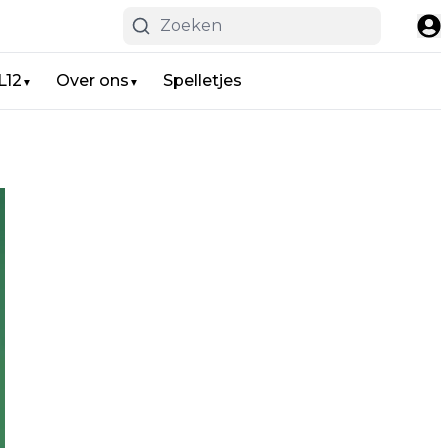
L12
Over ons
Spelletjes
▼
▼