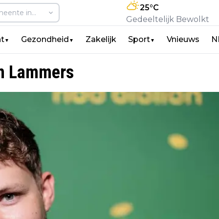
25
°C
Gedeeltelijk Bewolkt
t
Gezondheid
Zakelijk
Sport
Vnieuws
N
▼
▼
▼
Pim Lammers