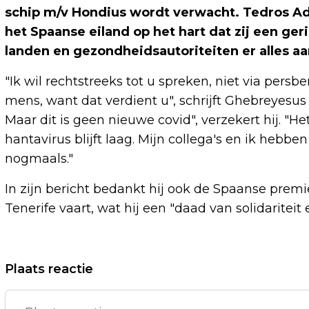
schip m/v Hondius wordt verwacht. Tedros A
het Spaanse eiland op het hart dat zij een g
landen en gezondheidsautoriteiten er alles a
"Ik wil rechtstreeks tot u spreken, niet via persb
mens, want dat verdient u", schrijft Ghebreyesus 
Maar dit is geen nieuwe covid", verzekert hij. "H
hantavirus blijft laag. Mijn collega's en ik hebb
nogmaals."
In zijn bericht bedankt hij ook de Spaanse premi
Tenerife vaart, wat hij een "daad van solidariteit
Vorig artikel
Plaats reactie
BONDEN: OR-LEDEN MOETEN ZICH MEER