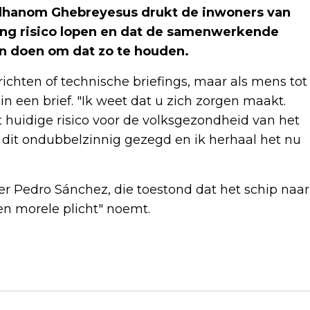
dhanom Ghebreyesus drukt de inwoners van
ering risico lopen en dat de samenwerkende
an doen om dat zo te houden.
erichten of technische briefings, maar als mens tot
in een brief. "Ik weet dat u zich zorgen maakt.
et huidige risico voor de volksgezondheid van het
en dit ondubbelzinnig gezegd en ik herhaal het nu
er Pedro Sánchez, die toestond dat het schip naar
 en morele plicht" noemt.
Volgend artikel
PÉTER MAGYAR BEGINT ALS PREMIER