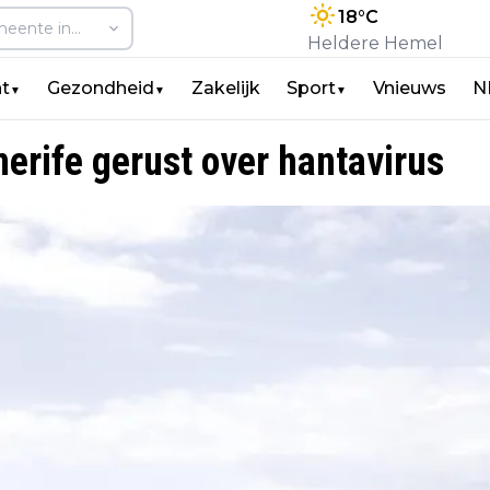
18
°C
Heldere Hemel
t
Gezondheid
Zakelijk
Sport
Vnieuws
N
▼
▼
▼
erife gerust over hantavirus