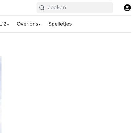
L12
Over ons
Spelletjes
▼
▼