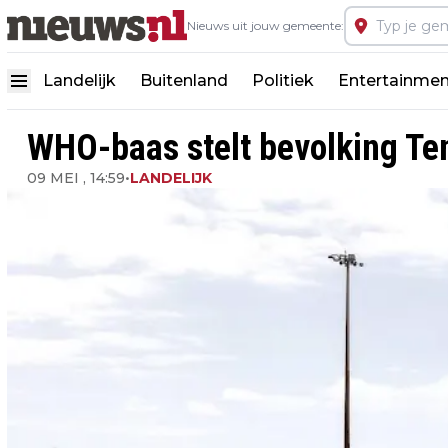
Nieuws uit jouw gemeente:
Landelijk
Buitenland
Politiek
Entertainmen
WHO-baas stelt bevolking Ten
09 MEI , 14:59
•
LANDELIJK