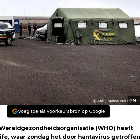
ANP
Voeg toe als voorkeursbron op Google
e Wereldgezondheidsorganisatie (WHO) heeft
rife, waar zondag het door hantavirus getroffe