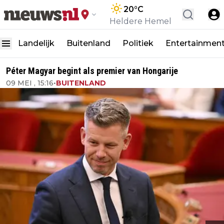
20
°C
Heldere Hemel
Landelijk
Buitenland
Politiek
Entertainmen
Péter Magyar begint als premier van Hongarije
09 MEI , 15:16
•
BUITENLAND