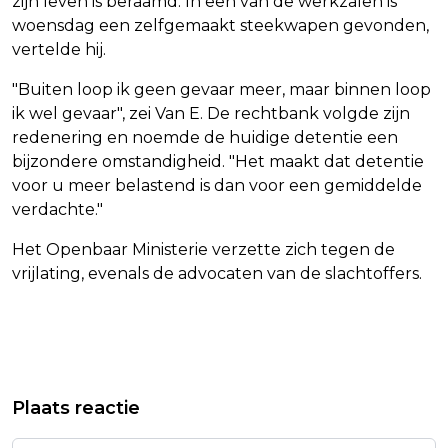
zijn leven is beraamd. In een van de werkzalen is
woensdag een zelfgemaakt steekwapen gevonden,
vertelde hij.
"Buiten loop ik geen gevaar meer, maar binnen loop
ik wel gevaar", zei Van E. De rechtbank volgde zijn
redenering en noemde de huidige detentie een
bijzondere omstandigheid. "Het maakt dat detentie
voor u meer belastend is dan voor een gemiddelde
verdachte."
Het Openbaar Ministerie verzette zich tegen de
vrijlating, evenals de advocaten van de slachtoffers.
Vorig artikel
Volgend artikel
MEER VAKANTIEHUISJES GEBOEKT
BRITSE PREMIER BEDROEFD DOOR
Plaats reactie
NA WK-UITSCHAKELING ORANJE
OVERLIJDEN 'ICONISCHE' BONNIE