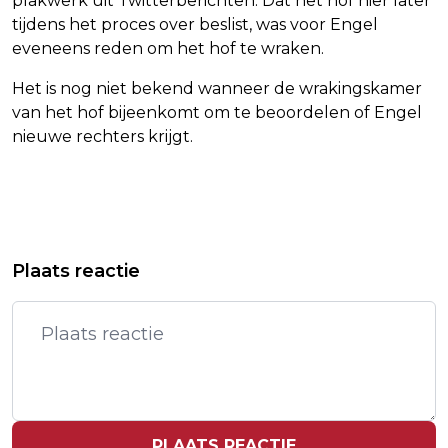
plakwerk uit Twitterberichten. Dat het hof hier later
tijdens het proces over beslist, was voor Engel
eveneens reden om het hof te wraken.
Het is nog niet bekend wanneer de wrakingskamer
van het hof bijeenkomt om te beoordelen of Engel
nieuwe rechters krijgt.
Vorig artikel
Volgend artikel
ONDUIDELIJK OF KERNCENTRALE
VAN WAVEREN VERTREKT ALS
Plaats reactie
BORSSELE LANGER KAN OPENBLIJVEN
BONDSCOACH VAN TRIATLONPLOEG
PLAATS REACTIE