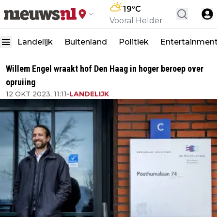
19
°C
Vooral Helder
Landelijk
Buitenland
Politiek
Entertainmen
Willem Engel wraakt hof Den Haag in hoger beroep over
opruiing
12 OKT 2023, 11:11
•
LANDELIJK