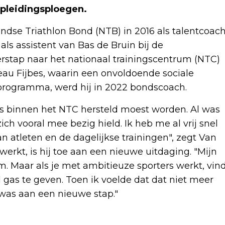
pleidingsploegen.
dse Triathlon Bond (NTB) in 2016 als talentcoac
als assistent van Bas de Bruin bij de
erstap naar het nationaal trainingscentrum (NTC)
reau Fijbes, waarin een onvoldoende sociale
tprogramma, werd hij in 2022 bondscoach.
ns binnen het NTC hersteld moest worden. Al was
ch vooral mee bezig hield. Ik heb me al vrij snel
 atleten en de dagelijkse trainingen", zegt Van
erkt, is hij toe aan een nieuwe uitdaging. "Mijn
am. Maar als je met ambitieuze sporters werkt, vin
l gas te geven. Toen ik voelde dat dat niet meer
e was aan een nieuwe stap."