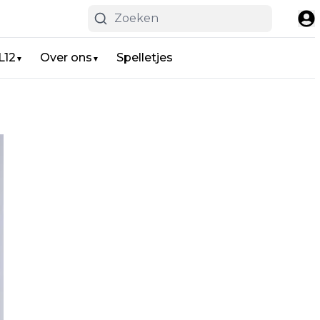
L12
Over ons
Spelletjes
▼
▼