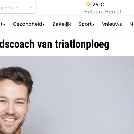
25
°C
Heldere Hemel
t
Gezondheid
Zakelijk
Sport
Vnieuws
N
▼
▼
▼
dscoach van triatlonploeg