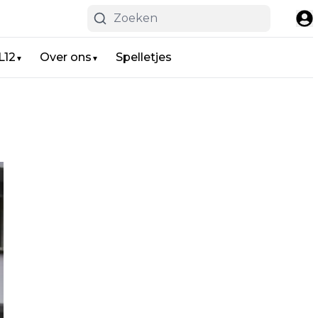
L12
Over ons
Spelletjes
▼
▼