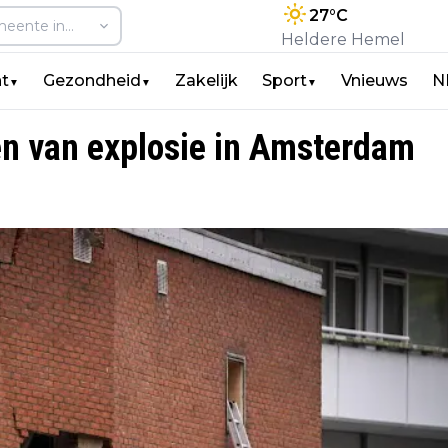
27
°C
Heldere Hemel
t
Gezondheid
Zakelijk
Sport
Vnieuws
N
▼
▼
▼
n van explosie in Amsterdam