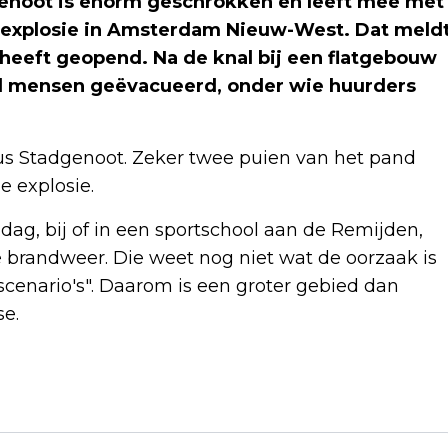
noot is enorm geschrokken en leeft mee met
explosie in Amsterdam Nieuw-West. Dat meld
g heeft geopend. Na de knal bij een flatgebouw
rd mensen geëvacueerd, onder wie huurders
us Stadgenoot. Zeker twee puien van het pand
e explosie.
dag, bij of in een sportschool aan de Remijden,
brandweer. Die weet nog niet wat de oorzaak is
cenario's". Daarom is een groter gebied dan
se.
Volgend artikel
VAN DEN BRINK VERWACHT FORS