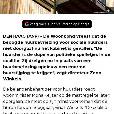
ANP
Voeg toe als voorkeursbron op Google
DEN HAAG (ANP) - De Woonbond vreest dat de
beoogde huurbevriezing voor sociale huurders
niet doorgaat nu het kabinet is gevallen. "De
huurder is de dupe van politieke spelletjes in de
coalitie. Zij dreigen nu in plaats van een
huurbevriezing opnieuw een enorme
huurstijging te krijgen", zegt directeur Zeno
Winkels.
De belangenbehartiger voor huurders roept
woonminister Mona Keijzer op de maatregel te laten
doorgaan. Ze moet op zijn minst voorkomen dat de
huren fors omhooggaan, vindt Winkels. "De coalitie
heeft een enorme schuld uitstaan bij sociale