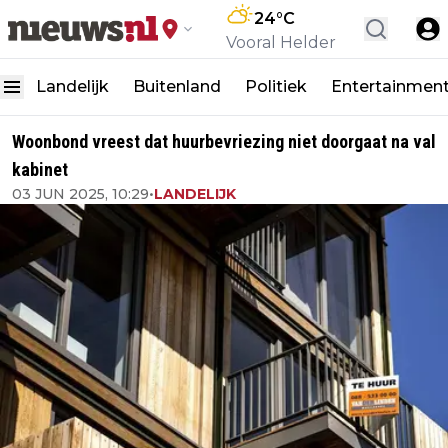
24
°C
Vooral Helder
Landelijk
Buitenland
Politiek
Entertainmen
Woonbond vreest dat huurbevriezing niet doorgaat na val
kabinet
03 JUN 2025, 10:29
•
LANDELIJK