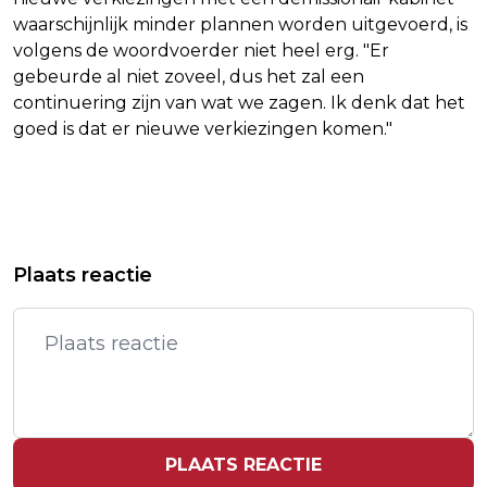
waarschijnlijk minder plannen worden uitgevoerd, is
volgens de woordvoerder niet heel erg. "Er
gebeurde al niet zoveel, dus het zal een
continuering zijn van wat we zagen. Ik denk dat het
goed is dat er nieuwe verkiezingen komen."
Vorig artikel
Volgend artikel
WOONBOND VREEST DAT
MILIEUCLUBS VREZEN EXTRA
Plaats reactie
HUURBEVRIEZING NIET DOORGAAT NA
VERTRAGING VAN NATUUR- EN
VAL KABINET
KLIMAATBELEID
PLAATS REACTIE