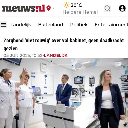
20
°C
Heldere Hemel
Landelijk
Buitenland
Politiek
Entertainmen
Zorgbond 'niet rouwig' over val kabinet, geen daadkracht
gezien
03 JUN 2025, 10:32
•
LANDELIJK