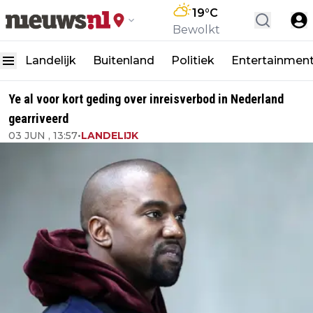
19
°C
Bewolkt
Landelijk
Buitenland
Politiek
Entertainmen
Ye al voor kort geding over inreisverbod in Nederland
gearriveerd
03 JUN , 13:57
•
LANDELIJK