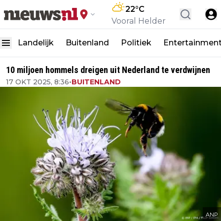
22
°C
Vooral Helder
Landelijk
Buitenland
Politiek
Entertainmen
10 miljoen hommels dreigen uit Nederland te verdwijnen
17 OKT 2025, 8:36
•
BUITENLAND
ANP