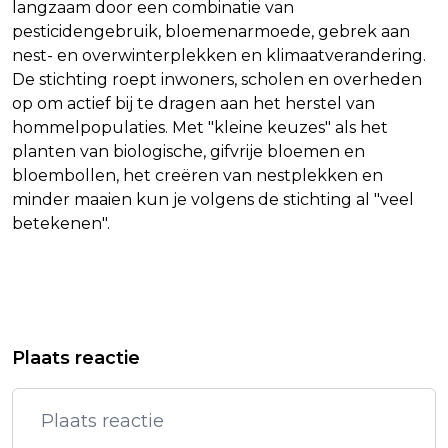
langzaam door een combinatie van
pesticidengebruik, bloemenarmoede, gebrek aan
nest- en overwinterplekken en klimaatverandering.
De stichting roept inwoners, scholen en overheden
op om actief bij te dragen aan het herstel van
hommelpopulaties. Met "kleine keuzes" als het
planten van biologische, gifvrije bloemen en
bloembollen, het creëren van nestplekken en
minder maaien kun je volgens de stichting al "veel
betekenen".
Vorig artikel
Volgend artikel
GERARD JOLING 'GELUKKIG MENS'
RUMMENIE: SCHIPHOL MAG NIET
Plaats reactie
MET TELEVIZIER-RING VOOR VLOG
LIJDEN ONDER DISCUSSIE OVER
VERGUNNING