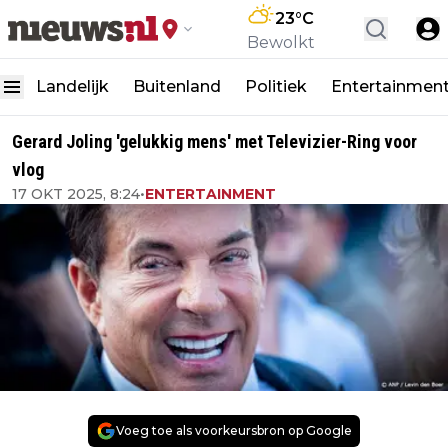
23
°C
Bewolkt
Landelijk
Buitenland
Politiek
Entertainmen
Gerard Joling 'gelukkig mens' met Televizier-Ring voor
vlog
17 OKT 2025, 8:24
•
ENTERTAINMENT
Voeg toe als voorkeursbron op Google