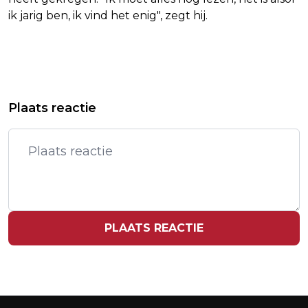
ik jarig ben, ik vind het enig", zegt hij.
Vorig artikel
Volgend artikel
JAPANSE OUD-PREMIER MURAYAMA
10 MILJOEN HOMMELS DREIGEN UIT
Plaats reactie
(101) OVERLEDEN
NEDERLAND TE VERDWIJNEN
PLAATS REACTIE