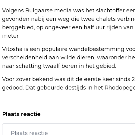
Volgens Bulgaarse media was het slachtoffer ee
gevonden nabij een weg die twee chalets verbind
berggebied, op ongeveer een half uur rijden van 
meter.
Vitosha is een populaire wandelbestemming voor
verscheidenheid aan wilde dieren, waaronder her
naar schatting twaalf beren in het gebied.
Voor zover bekend was dit de eerste keer sinds 
gedood. Dat gebeurde destijds in het Rhodopegeb
Vorig artikel
Plaats reactie
ZERROUKI WIL NA VERHUUR AAN
TWENTE NIET MEER TERUG NAAR