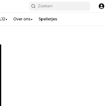
L12
Over ons
Spelletjes
▼
▼