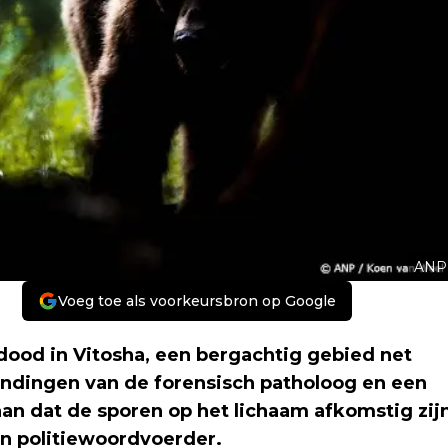
ANP
Voeg toe als voorkeursbron op Google
dood in Vitosha, een bergachtig gebied net
indingen van de forensisch patholoog en een
aan dat de sporen op het lichaam afkomstig zij
en politiewoordvoerder.