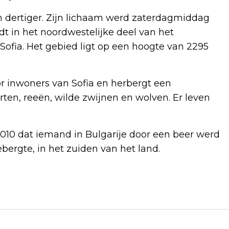
n dertiger. Zijn lichaam werd zaterdagmiddag
t in het noordwestelijke deel van het
Sofia. Het gebied ligt op een hoogte van 2295
 inwoners van Sofia en herbergt een
ten, reeën, wilde zwijnen en wolven. Er leven
2010 dat iemand in Bulgarije door een beer werd
ergte, in het zuiden van het land.
Volgend artikel
SINNER WINT IN ROME VIJFDE
MASTERSTOERNOOI VAN 2026