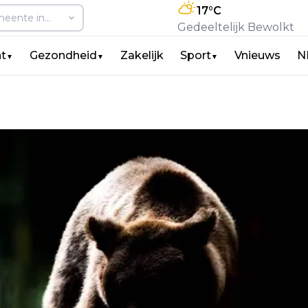
17
°C
Gedeeltelijk Bewolkt
t
Gezondheid
Zakelijk
Sport
Vnieuws
N
▼
▼
▼