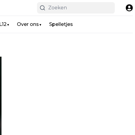
L12
Over ons
Spelletjes
▼
▼