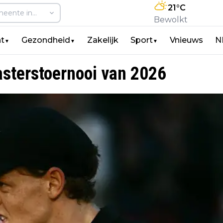
21
°C
Bewolkt
t
Gezondheid
Zakelijk
Sport
Vnieuws
N
▼
▼
▼
asterstoernooi van 2026