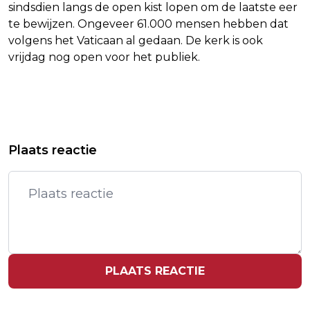
sindsdien langs de open kist lopen om de laatste eer
te bewijzen. Ongeveer 61.000 mensen hebben dat
volgens het Vaticaan al gedaan. De kerk is ook
vrijdag nog open voor het publiek.
Vorig artikel
Volgend artikel
ZELENSKY ZIET GEEN AMERIKAANSE
FABER WIL GELD VAN MET
Plaats reactie
DRUK OP RUSLAND VOOR VREDE
TAXIRITTEN FRAUDERENDE
ASIELZOEKERS TERUG
PLAATS REACTIE