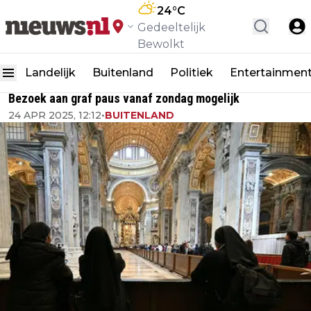
24
°C
Gedeeltelijk
Bewolkt
Landelijk
Buitenland
Politiek
Entertainmen
Bezoek aan graf paus vanaf zondag mogelijk
24 APR 2025, 12:12
•
BUITENLAND