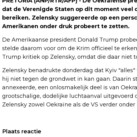
PRETORIA (ANP/RTR/AFP) - De Oekraïense pres
dat de Verenigde Staten op dit moment veel 
bereiken. Zelensky suggereerde op een persco
Amerikanen onder druk probeert te zetten.
De Amerikaanse president Donald Trump probeer
stelde daarom voor om de Krim officieel te erk
Trump kritiek op Zelensky, omdat die daar niet to
Zelensky benadrukte donderdag dat Kyiv "alles"
hij niet tegen de grondwet in kan gaan. Daarin st
annexeerde, een onlosmakelijk deel is van Oekr
grootschalige, dodelijke luchtaanval uitgevoer
Zelensky zowel Oekraïne als de VS verder onder 
Vorig artikel
Plaats reactie