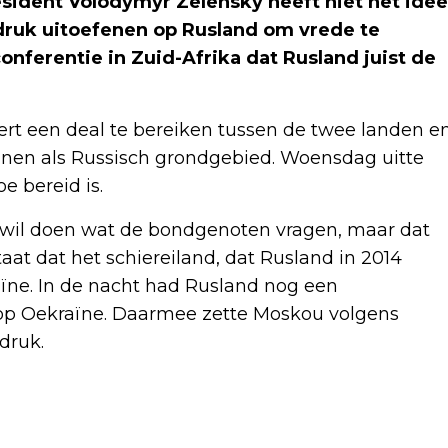
ident Volodymyr Zelensky heeft niet het idee
druk uitoefenen op Rusland om vrede te
nferentie in Zuid-Afrika dat Rusland juist de
t een deal te bereiken tussen de twee landen e
ennen als Russisch grondgebied. Woensdag uitte
e bereid is.
 wil doen wat de bondgenoten vragen, maar dat
aat dat het schiereiland, dat Rusland in 2014
aïne. In de nacht had Rusland nog een
d op Oekraïne. Daarmee zette Moskou volgens
druk.
Volgend artikel