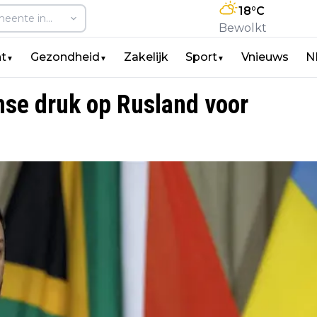
18
°C
Bewolkt
t
Gezondheid
Zakelijk
Sport
Vnieuws
N
▼
▼
▼
nse druk op Rusland voor