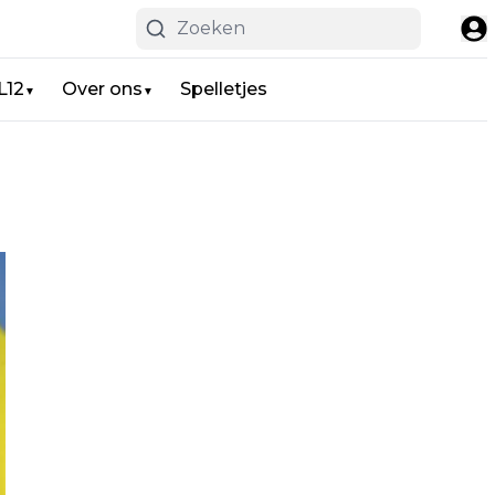
L12
Over ons
Spelletjes
▼
▼